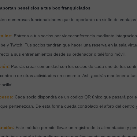
aportan beneficios a tus box franquiciados
sten numerosas funcionalidades que te aportarán un sinfín de ventajas
nline:
Entrena a tus socios por videoconferencia mediante integracion
e y Twitch. Tus socios tendrán que hacer una reserva en la sala virtua
directo a sus entrenamientos desde su ordenador o teléfono móvil.
ción:
Podrás crear comunidad con los socios de cada uno de tus centr
entro o de otras actividades en concreto. Así, ¡podrás mantener a tus
ncilla!
ccesos:
Cada socio dispondrá de un código QR único que pasará por el l
l que pertenezcan. De esta forma queda controlado el aforo del centro
trición:
Este módulo permite llevar un registro de la alimentación y pe
por tu box, podrán fotografiarse para que finalmente se genere de man