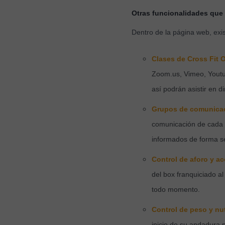
Otras funcionalidades que 
Dentro de la página web, exi
Clases de Cross Fit O
Zoom.us, Vimeo, Youtub
así podrán asistir en 
Grupos de comunica
comunicación de cada c
informados de forma se
Control de aforo y a
del box franquiciado a
todo momento.
Control de peso y nu
inicio de su andadura 