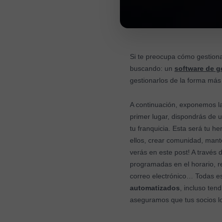
Si te preocupa cómo gestiona
buscando: un
software de ge
gestionarlos de la forma más 
A continuación, exponemos 
primer lugar, dispondrás de
tu franquicia. Esta será tu 
ellos, crear comunidad, man
verás en este post! A través 
programadas en el horario, re
correo electrónico… Todas es
automatizados
, incluso ten
aseguramos que tus socios l