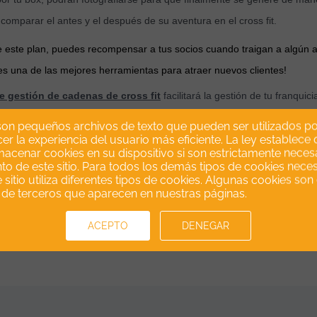
 comparar el antes y el después de su aventura en el cross fit.
 este plan, puedes recompensar a tus socios cuando traigan a algún am
s una de las mejores herramientas para atraer nuevos clientes!
e gestión de cadenas de cross fit
facilitará la gestión de tu franqui
gue fidelizar a los socios, creando un canal de comunicación continuo 
son pequeños archivos de texto que pueden ser utilizados por
r la experiencia del usuario más eficiente. La ley establece
cenar cookies en su dispositivo si son estrictamente necesa
uramos que los resultados serán muy positivos para tus franquici
to de este sitio. Para todos los demás tipos de cookies nece
 sitio utiliza diferentes tipos de cookies. Algunas cookies so
s de terceros que aparecen en nuestras páginas.
are gestión para Box de Crossfit
y digitaliza la gestión de tu negoci
ACEPTO
DENEGAR