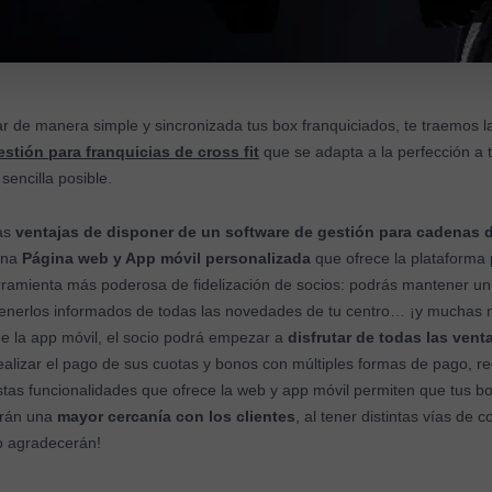
r de manera simple y sincronizada tus box franquiciados, te traemos l
stión para franquicias de cross fit
que se adapta a la perfección a 
sencilla posible.
las
ventajas de disponer de un software de gestión para cadenas de
 una
Página web y App móvil personalizada
que ofrece la plataforma
herramienta más poderosa de fidelización de socios: podrás mantener u
tenerlos informados de todas las novedades de tu centro… ¡y muchas 
de la app móvil, el socio podrá empezar a
disfrutar de todas las vent
alizar el pago de sus cuotas y bonos con múltiples formas de pago, reci
tas funcionalidades que ofrece la web y app móvil permiten que tus b
drán una
mayor cercanía con los clientes
, al tener distintas vías de 
o agradecerán!