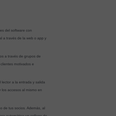
:
es del software con
l a través de la web o app y
os a través de grupos de
 clientes motivados e
ector a la entrada y salida
 y los accesos al mismo en
so de tus socios. Además, al
era automática un collage de