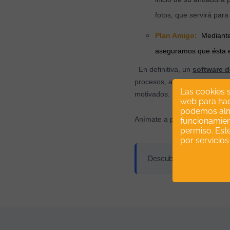
fotos, que servirá para
Plan Amigo:
Mediante
aseguramos que ésta e
En definitiva, un
software d
procesos, a la vez que consi
Las cookies 
motivados.
web para hace
podemos alma
Anímate a probarlo,
¡te aseg
funcionamien
permiso. Este
por servicio
Descubre nuestro
Softw