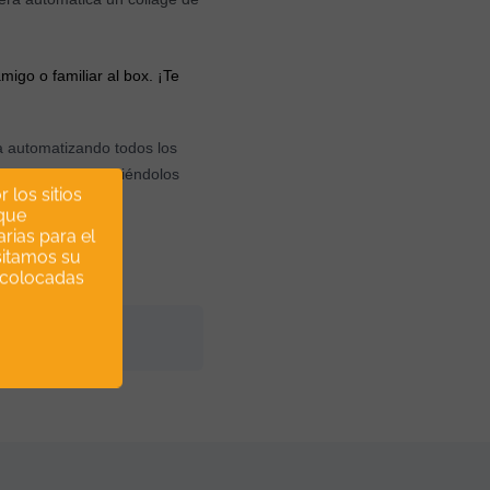
igo o familiar al box. ¡Te
cia automatizando todos los
con ellos y manteniéndolos
 los sitios
 que
rias para el
as de cross fit!
sitamos su
n colocadas
o.